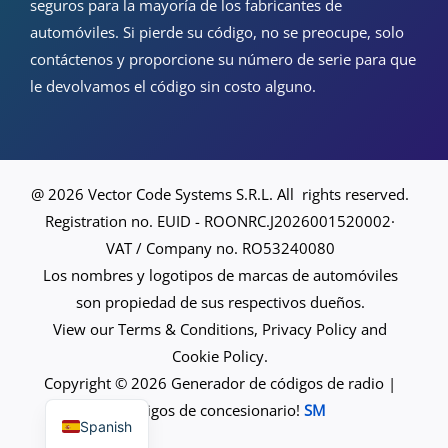
seguros para la mayoría de los fabricantes de
automóviles. Si pierde su código, no se preocupe, solo
contáctenos y proporcione su número de serie para que
le devolvamos el código sin costo alguno.
@ 2026 Vector Code Systems S.R.L. All rights reserved.
Registration no. EUID - ROONRC.J2026001520002·
VAT / Company no. RO53240080
Los nombres y logotipos de marcas de automóviles
son propiedad de sus respectivos dueños.
View our Terms & Conditions, Privacy Policy and
Cookie Policy.
Copyright © 2026 Generador de códigos de radio |
English
¡Códigos de concesionario!
SM
Spanish