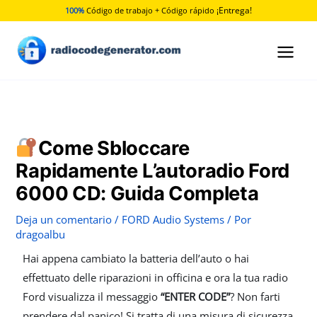
Ir
¡Entrega!
100%
Código de trabajo + Código rápido
al
contenido
Come Sbloccare
Rapidamente L’autoradio Ford
6000 CD: Guida Completa
Deja un comentario
/
FORD Audio Systems
/ Por
dragoalbu
Hai appena cambiato la batteria dell’auto o hai
effettuato delle riparazioni in officina e ora la tua radio
Ford visualizza il messaggio
“ENTER CODE”
? Non farti
prendere dal panico! Si tratta di una misura di sicurezza