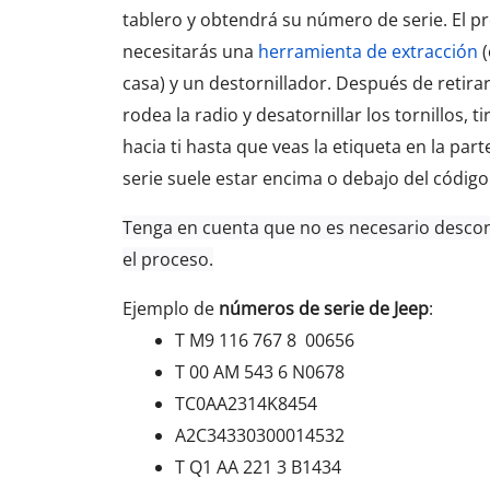
tablero y obtendrá su número de serie. El pr
necesitarás una
herramienta de extracción
​
casa) y un destornillador. Después de retira
rodea la radio y desatornillar los tornillos, t
hacia ti hasta que veas la etiqueta en la par
serie suele estar encima o debajo del código
Tenga en cuenta que no es necesario desco
el proceso.
Ejemplo de
números de serie de Jeep
:
T M9 116 767 8 00656
T 00 AM 543 6 N0678
TC0AA2314K8454
A2C34330300014532
T Q1 AA 221 3 B1434