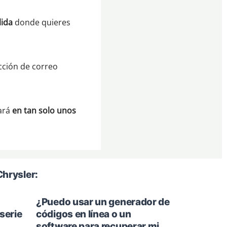
lida
donde quieres
cción de correo
iará
en tan solo unos
Chrysler:
¿Puedo usar un generador de
serie
códigos en línea o un
software para recuperar mi