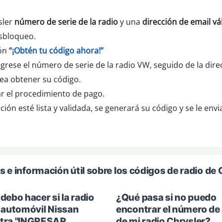
sler
número de serie de la radio
y una
dirección de email vá
esbloqueo.
ón
“¡Obtén tu código ahora!”
rese el número de serie de la radio VW, seguido de la dire
ea obtener su código.
zar el procedimiento de pago.
ión esté lista y validada, se generará su código y se le env
 e información útil sobre los códigos de radio de 
debo hacer si la radio
¿Qué pasa si no puedo
 automóvil Nissan
encontrar el número de 
tra "INGRESAR
de mi radio Chrysler?