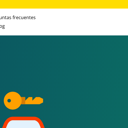
untas frecuentes
log