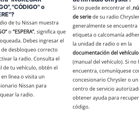
GO", "CÓDIGO" o
Si no puede encontrar el ,
n
ERE"?
de serie
de su radio Chrysler
radio de tu Nissan muestra
generalmente se encuentra
GO”
o
“ESPERA”
, significa que
etiqueta o calcomanía adher
loqueada. Debes ingresar el
la unidad de radio o en la
 de desbloqueo correcto
documentación del vehículo
tivar la radio. Consulta el
(manual del vehículo). Si no 
 de tu vehículo, obtén el
encuentra, comuníquese co
en línea o visita un
concesionario Chrysler o un
ionario Nissan para
centro de servicio autoriza
quear la radio.
obtener ayuda para recuper
código.