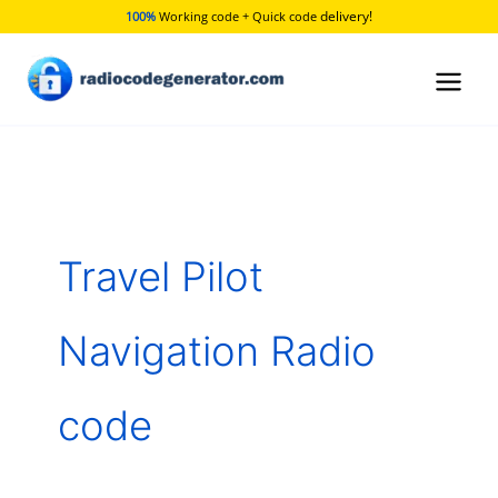
Skip
delivery!
100%
Working code + Quick code
to
content
Travel Pilot
Navigation Radio
code