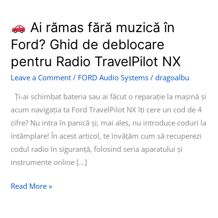
Ai rămas fără muzică în
Ai
Ford? Ghid de deblocare
rămas
pentru Radio TravelPilot NX
fără
muzică
Leave a Comment
/
FORD Audio Systems
/
dragoalbu
în
Ți-ai schimbat bateria sau ai făcut o reparație la mașină și
Ford?
acum navigația ta Ford TravelPilot NX îți cere un cod de 4
Ghid
cifre? Nu intra în panică și, mai ales, nu introduce coduri la
de
întâmplare! În acest articol, te învățăm cum să recuperezi
deblocare
codul radio în siguranță, folosind seria aparatului și
pentru
instrumente online […]
Radio
TravelPilot
Read More »
NX