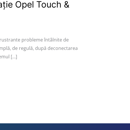
ție Opel Touch &
 frustrante probleme întâlnite de
âmplă, de regulă, după deconectarea
emul […]