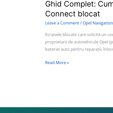
Ghid Complet: Cum 
Ghid
Complet:
Connect blocat
Cum
Leave a Comment
/
Opel Navigation
deblochezi
un
Ecranele blocate care solicită un co
sistem
proprietarii de autovehicule Opel 
de
bateriei auto pentru reparații, înlo
navigație
Opel
Read More »
Touch
&
Connect
blocat