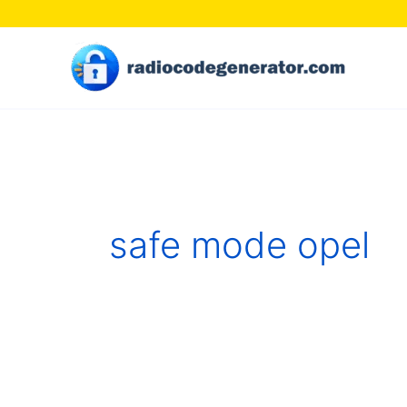
Skip
to
content
safe mode opel