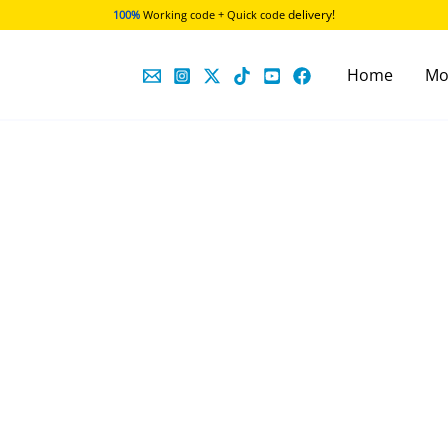
delivery!
100%
Working code + Quick code
Home
Mo