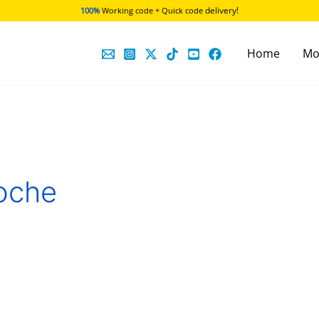
delivery!
100%
Working code + Quick code
Home
Mo
oche