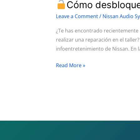
Cómo desbloquea
Cómo
Leave a Comment
/
Nissan Audio S
desbloquear
tu
¿Te has encontrado recientemente c
radio
realizar una reparación en el talle
Nissan
infoentretenimiento de Nissan. En l
en
Read More »
solo
unos
sencillos
pasos