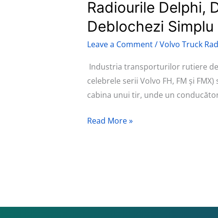
Radiourile Delphi, 
Radiourile
Delphi,
Deblochezi Simplu 
Delco
Leave a Comment
/
Volvo Truck Rad
și
Panasonic
Industria transporturilor rutiere de 
de
celebrele serii Volvo FH, FM și FMX) 
pe
cabina unui tir, unde un conducător
Tirurile
VOLVO,
Read More »
Cum
să
le
Deblochezi
Simplu
și
Rapid