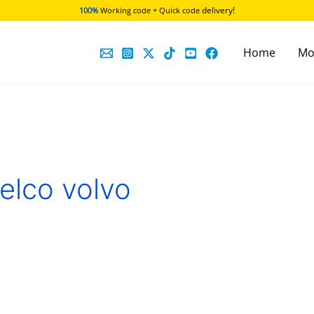
delivery!
100%
Working code + Quick code
Home
Mo
elco volvo