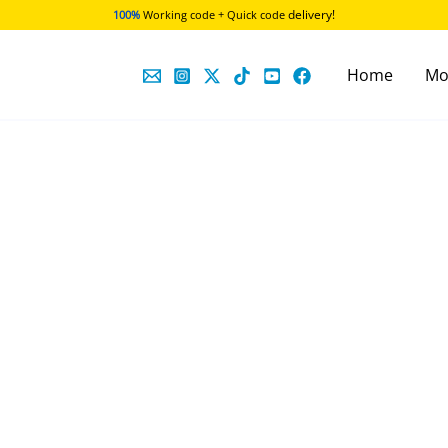
delivery!
100%
Working code + Quick code
Home
Mo