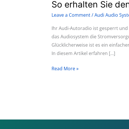
So erhalten Sie de
So
erhalten
Leave a Comment
/
Audi Audio Sys
Sie
den
Ihr Audi-Autoradio ist gesperrt und
Entsperrcode
das Audiosystem die Stromversorgun
für
Glücklicherweise ist es ein einfach
das
In diesem Artikel erfahren […]
Autoradio
Read More »
eines
Audi